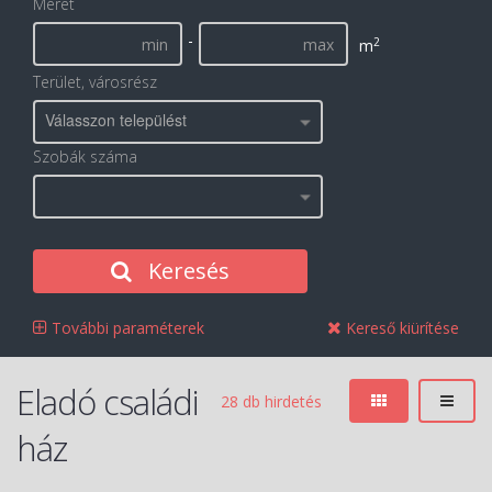
Méret
-
2
m
Terület, városrész
Válasszon települést
Szobák száma
Keresés
További paraméterek
Kereső kiürítése
Eladó családi
28 db hirdetés
ház