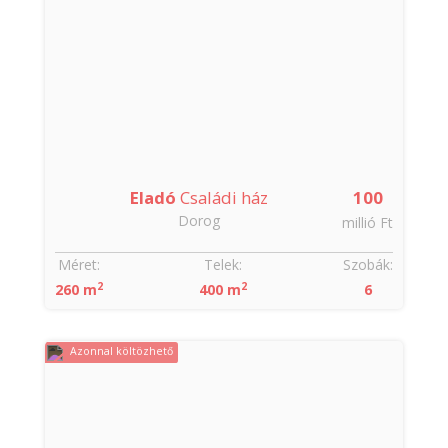
Eladó
Családi ház
100
Dorog
millió Ft
Méret:
Telek:
Szobák:
2
2
260 m
400 m
6
Azonnal költözhető