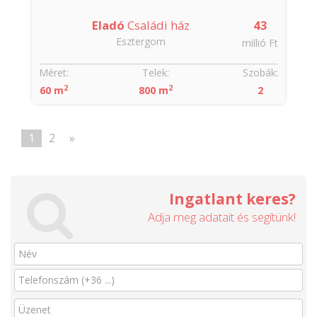
Eladó
Családi ház
43
Esztergom
millió Ft
Méret:
Telek:
Szobák:
2
2
60 m
800 m
2
1
2
»
Ingatlant keres?
Adja meg adatait és segítünk!