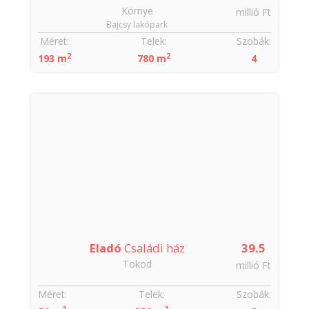
Környe
millió Ft
Bajcsy lakópark
Méret:
Telek:
Szobák:
2
2
193 m
780 m
4
Eladó
Családi ház
39.5
Tokod
millió Ft
Méret:
Telek:
Szobák:
2
2