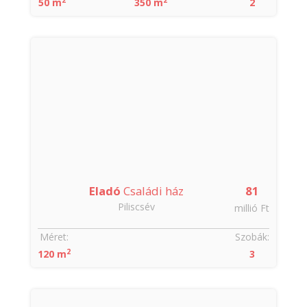
50 m
350 m
2
Eladó
Családi ház
81
Piliscsév
millió Ft
Méret:
Szobák:
2
120 m
3