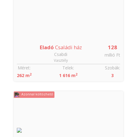
Eladó
Családi ház
128
Csabdi
millió Ft
Vasztély
Méret:
Telek:
Szobák:
2
2
262 m
1 616 m
3
Azonnal költözhető