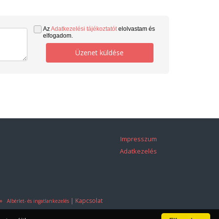
Az
Adatkezelési tájékoztatót
elolvastam és
elfogadom.
Üzenet küldése
Impresszum
Adatkezelés
»
|
Kapcsolat
Albérlet- és ingatlankezelés