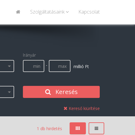
Szolgáltatásaink
Kapcsolat
Irányár
-
millió Ft
Keresés
Kereső kiürítése
1 db hirdetés