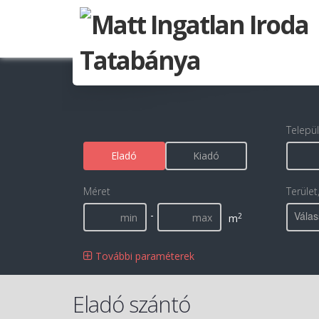
Telepü
Eladó
Kiadó
Méret
Terület
-
Válas
2
m
További paraméterek
Eladó szántó