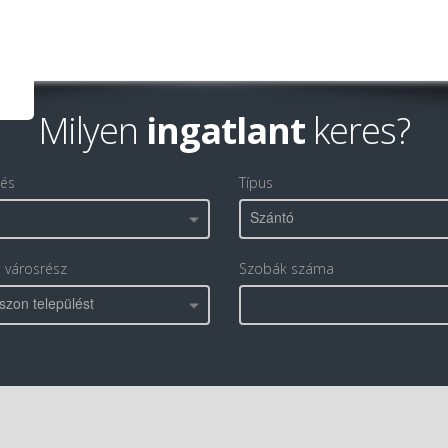
Milyen
ingatlant
keres?
lés
Típus
Szántó
, városrész
Szobák száma
szon települést