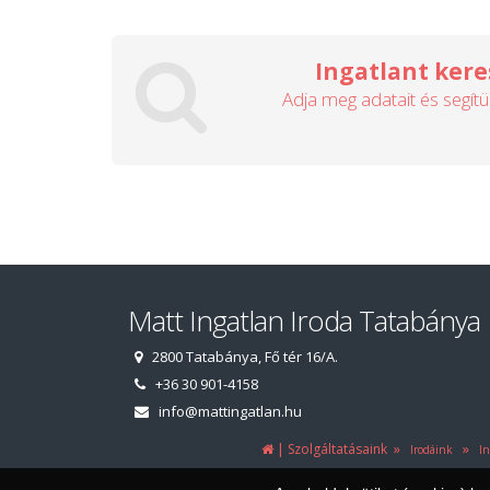
Ingatlant kere
Adja meg adatait és segítü
Matt Ingatlan Iroda Tatabánya
2800 Tatabánya, Fő tér 16/A.
+36 30 901-4158
info@mattingatlan.hu
|
»
»
Szolgáltatásaink
Irodáink
Ing