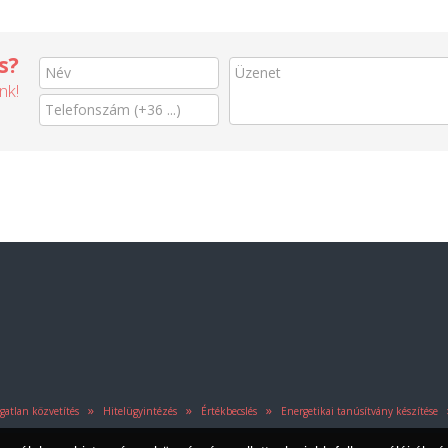
s?
nk!
»
»
»
atlan közvetítés
Hitelügyintézés
Értékbecslés
Energetikai tanúsítvány készítése