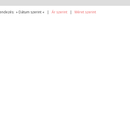
endezés: » Dátum szerint « |
Ár szerint
|
Méret szerint