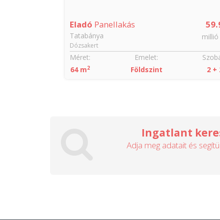
Eladó
Panellakás
59.
Tatabánya
millió
Dózsakert
Méret:
Emelet:
Szobá
2
64 m
Földszint
2 + 
Ingatlant kere
Adja meg adatait és segítü