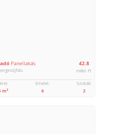
ladó
Panellakás
42.8
ergesújfalu
millió Ft
ret:
Emelet:
Szobák:
2
5 m
6
2