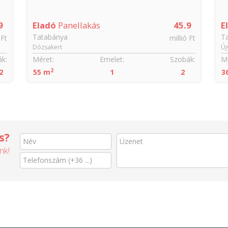
9
Eladó
Panellakás
45.9
E
Tatabánya
T
 Ft
millió Ft
Dózsakert
Új
k:
Méret:
Emelet:
Szobák:
Mé
2
2
55 m
1
2
3
s?
nk!