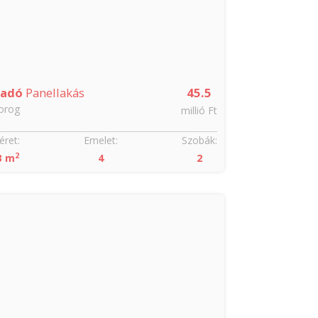
ladó
Panellakás
45.5
orog
millió Ft
ret:
Emelet:
Szobák:
2
3 m
4
2