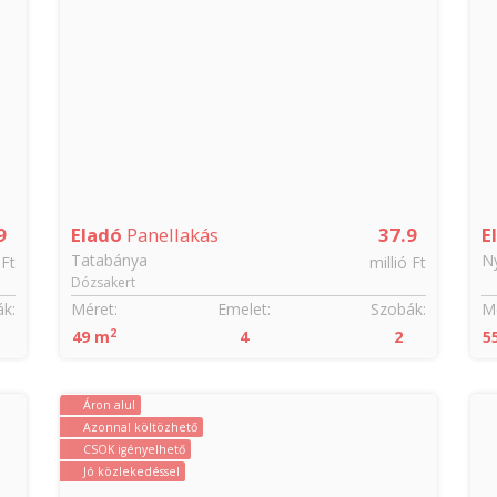
9
Eladó
Panellakás
37.9
E
Tatabánya
Ny
 Ft
millió Ft
Dózsakert
k:
Méret:
Emelet:
Szobák:
Mé
2
49 m
4
2
5
Áron alul
Azonnal költözhető
CSOK igényelhető
Jó közlekedéssel