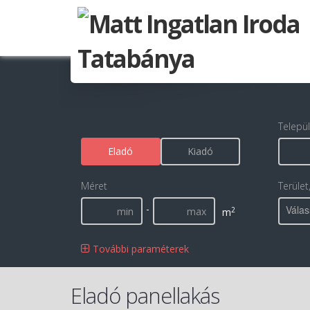
Telepü
Eladó
Kiadó
Méret
Terület
-
Válas
2
m
További paraméterek
Eladó panellakás