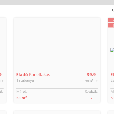
R
9
Eladó
Panellakás
39.9
E
Tatabánya
E
 Ft
millió Ft
k:
Méret:
Szobák:
Mé
2
53 m
2
5