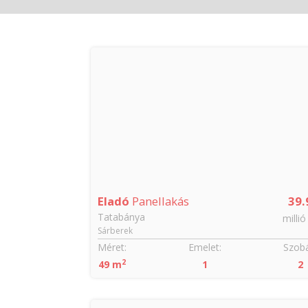
Eladó
Panellakás
39.
Tatabánya
millió
Sárberek
Méret:
Emelet:
Szobá
2
49 m
1
2