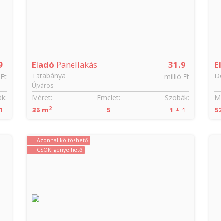
9
Eladó
Panellakás
31.9
E
Tatabánya
D
 Ft
millió Ft
Újváros
k:
Méret:
Emelet:
Szobák:
Mé
2
1
36 m
5
1 + 1
5
Azonnal költözhető
CSOK igényelhető