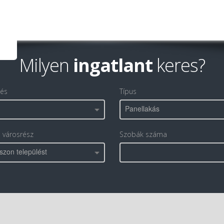
Milyen
ingatlant
keres?
lés
Típus
Panellakás
, városrész
Szobák száma
szon települést