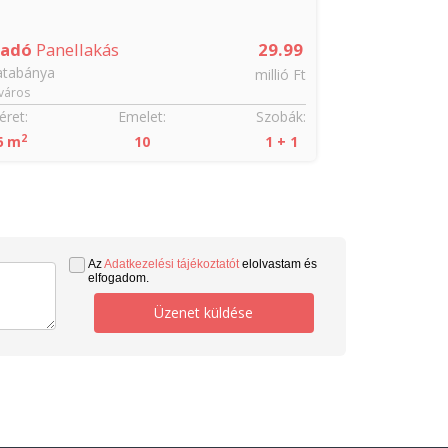
ladó
Panellakás
29.99
atabánya
millió Ft
város
ret:
Emelet:
Szobák:
2
6 m
10
1 + 1
Az
Adatkezelési tájékoztatót
elolvastam és
elfogadom.
Üzenet küldése