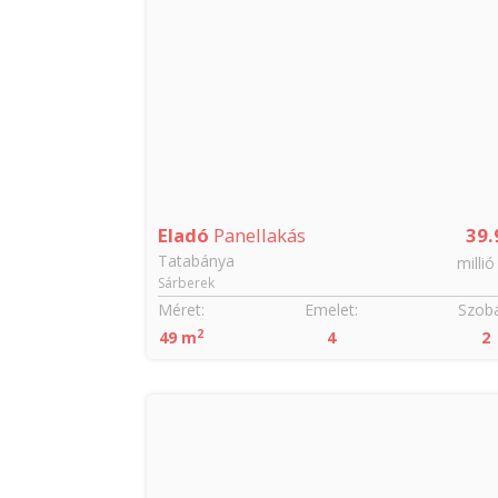
Eladó
Panellakás
39.
Tatabánya
millió
Sárberek
Méret:
Emelet:
Szobá
2
49 m
4
2