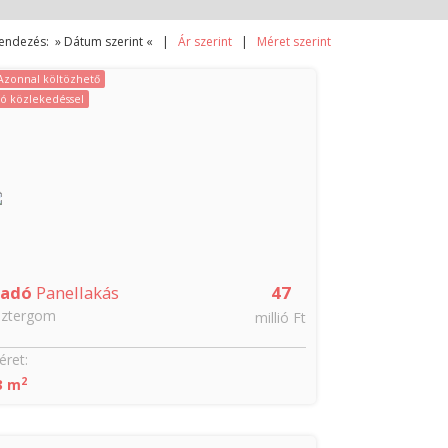
endezés: » Dátum szerint « |
Ár szerint
|
Méret szerint
Azonnal költözhető
Jó közlekedéssel
ladó
Panellakás
47
sztergom
millió Ft
ret:
2
3 m