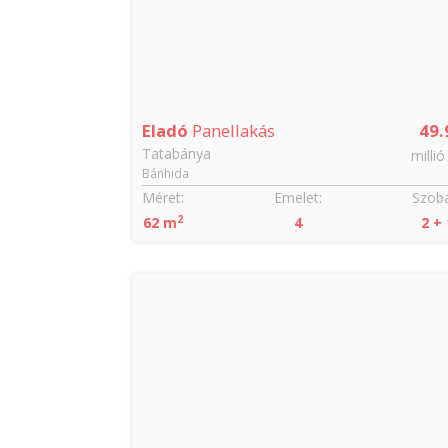
Eladó
Panellakás
49.
Tatabánya
millió
Bánhida
Méret:
Emelet:
Szobá
2
62 m
4
2 + 