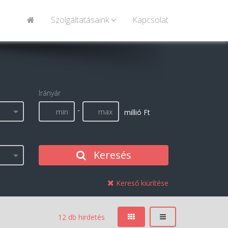
Szolgáltatásaink
Kapcsolat
Irányár
-
millió Ft
Keresés
Kereső kiürítése
12 db hirdetés